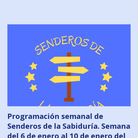
Jacobeos: Mujeres peregrinas en la Edad Media Senderos
de la Historia: Antonio Pérez, secretario de Felipe II
Jueves, 16 de enero. Podcast 831 Senderos Jacobeos:
Camino de Santiago: “Una perspectiva desde el Sur de
España”, profesora doctora y catedrática de la Universidad
de Sevilla, doña Gloria Lora & Raúl-Fernando Gómez
Viernes, 17 de enero. Podcast 832 Senderos Jacobeos:
Adelante y Arriba. “Hay otros caminos en el Mundo”. Mario
Clavell
Programación semanal de
Senderos de la Sabiduría. Semana
del 6 de enero al 10 de enero del