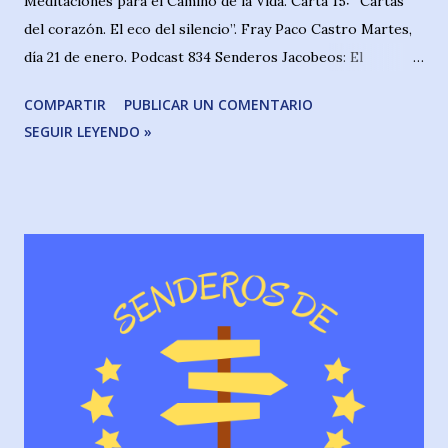
Meditaciones para el Camino de la Vida. Carta 15: “Cartas
del corazón. El eco del silencio”. Fray Paco Castro Martes,
día 21 de enero. Podcast 834 Senderos Jacobeos: El
bestiario en el camino, profesora doña Almudena García-
COMPARTIR
PUBLICAR UN COMENTARIO
Orea. El animalario peregrino por tierras de Viana y
SEGUIR LEYENDO »
Logroño (capítulo 2) Miércoles, 22 de enero. Podcast 835 y
836 Senderos Jacobeos: Caminar despacio. Mita Beutel &
Raúl-Fernando Gómez. Podcast 835 Senderos de la
Historia: Personajes indispensables de la Historia de
España. “Don Juan de Austria”. Podcast 836 Jueves, 23 de
enero. Podcast 837 Senderos Jacobeos: Caminos de
Mozarabía. José Carlos Ríos (capítulo 6) Viernes, 24 de
enero. Podcast 838 Senderos Jacobeos: Mis canciones
camineras: “Agua, Fuego, Tierra y Viento”. Raúl-Fernando
Gómez