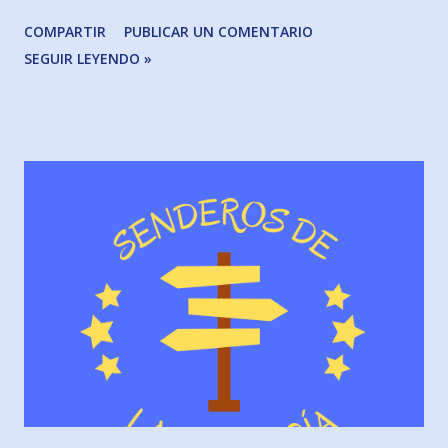
“Puente Furelos en Melide e Iglesia de San Xoan y San
COMPARTIR
PUBLICAR UN COMENTARIO
Nicolás de Portomarin. (Podcast 846). Augusto Guedes de
SEGUIR LEYENDO »
Castro & Raúl-Fernando Gómez Martes, día 4 de febrero.
Podcast 847 Senderos Jacobeos: Tradición y Leyenda
Jacobea: “Las dos caras de la moneda jacobea”. Alberto
Solana de Quesada Miércoles, 5 de febrero. Podcast 848 y
849 Senderos de la Historia: Personajes indispensables de
la Historia de España. “Alejandro Farnesio”. (Podcast 848).
Raúl-Fernando Gómez Senderos Jacobeos: (Podcast 849).
“Guía de adaptación al cambio climático en el Camino
Francés. (capítulo 1). Rafael Quintía & Raúl-Fernando Gómez
Jueves, 6 de febrero. Podcast 850 Senderos Jacobeos:
Entrevistas a grandes del Camino con “G” mayúscula. José
A. Perrino (capítu...