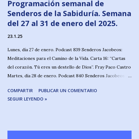
Programación semanal de
Senderos de la Sabiduría. Semana
del 27 al 31 de enero del 2025.
23.1.25
Lunes, día 27 de enero. Podcast 839 Senderos Jacobeos:
Meditaciones para el Camino de la Vida. Carta 16: “Cartas
del corazón. Tú eres un destello de Dios”. Fray Paco Castro
Martes, día 28 de enero. Podcast 840 Senderos Jacobeos:
Las canciones de Maldonado: “Machado y el Camino” José
COMPARTIR
PUBLICAR UN COMENTARIO
María Maldonado & Raúl-Fernando Gómez Miércoles, 29 de
SEGUIR LEYENDO »
enero. Podcast 841 y 842 Senderos de la Historia:
Personajes indispensables de la Historia de España. “Carlos
I de España y V de Alemania, el César”. (Podcast 841). Raúl-
Fernando Gómez Senderos Jacobeos: Personajes en la
Historia del Camino: "Caballeros Peregrinos entre los