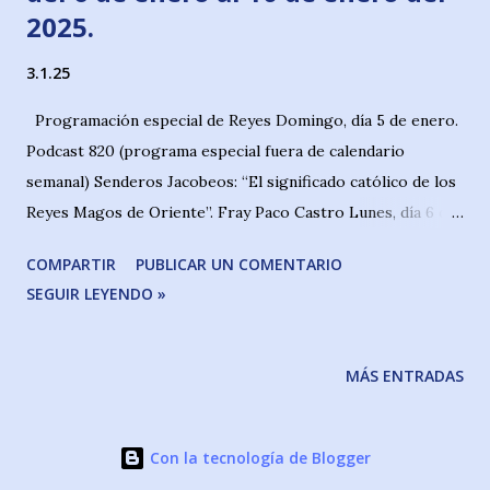
2025.
3.1.25
Programación especial de Reyes Domingo, día 5 de enero.
Podcast 820 (programa especial fuera de calendario
semanal) Senderos Jacobeos: “El significado católico de los
Reyes Magos de Oriente”. Fray Paco Castro Lunes, día 6 de
enero. Podcast 821 y 822 Senderos Jacobeos: Tradición y
COMPARTIR
PUBLICAR UN COMENTARIO
Leyenda Jacobea: “Los Reyes Magos”. Alberto Solana de
SEGUIR LEYENDO »
Quesada Senderos Jacobeos: Meditaciones para el Camino
de la Vida. Carta 13: “Cartas del corazón. La sonrisa del
corazón”. Fray Paco Castro Martes, día 7 de enero. Podcast
MÁS ENTRADAS
823 Senderos Jacobeos: Personajes desconocidos del
Camino. Aurora Fernández, peregrina por los caminos de la
vida y hacia el Señor. Raúl-Fernando Gómez Miércoles, 8 de
Con la tecnología de Blogger
enero. Podcast 824 Senderos Jacobeos/Senderos de la