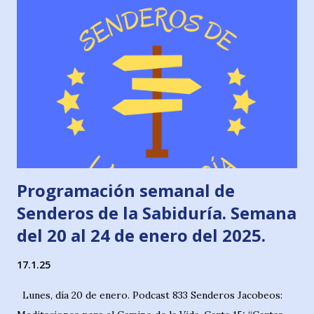
siglos XI al XIV". (Podcast 842). Manolo Rodríguez & Raúl-
Fernando Gómez Jueves, 30 de enero. Podcast 843
Senderos Jacobeos: Pucheros y Manducas. Como
alimentarnos en el Camino. Roncesvalles y Navarra. Sonia
Gómez & Raúl-Fernando Gómez Viernes, 31 de enero.
Podcast 844 Senderos Jacobeos: Entrevistas a grandes del
Camino con “G” mayúscula. José ...
Programación semanal de
Senderos de la Sabiduría. Semana
del 20 al 24 de enero del 2025.
17.1.25
Lunes, día 20 de enero. Podcast 833 Senderos Jacobeos: