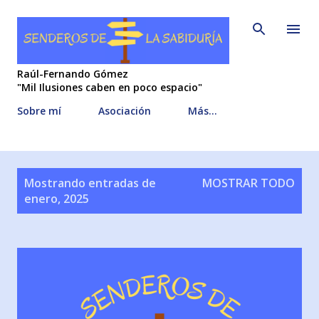
Ir al contenido principal
Raúl-Fernando Gómez
"Mil Ilusiones caben en poco espacio"
Sobre mí
Asociación
Más…
E
Mostrando entradas de
MOSTRAR TODO
n
enero, 2025
t
r
a
d
a
s